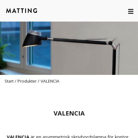
Start
/
Produkter
/
VALENCIA
VALENCIA
VALENCIA
är en asymmetrisk skrivbordslampa för kontor