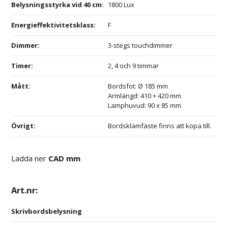
Belysningsstyrka vid 40 cm
:
1800 Lux
Energieffektivitetsklass
:
F
Dimmer
:
3-stegs touchdimmer
Timer
:
2, 4 och 9 timmar
Mått
:
Bordsfot: Ø 185 mm
Armlängd: 410 + 420 mm
Lamphuvud: 90 x 85 mm
Övrigt
:
Bordsklämfäste finns att köpa till.
Ladda ner
CAD mm
Art.nr:
Skrivbordsbelysning