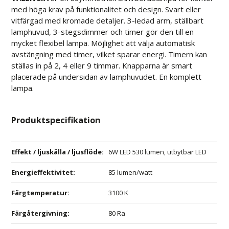
med höga krav på funktionalitet och design. Svart eller
vitfärgad med kromade detaljer. 3-ledad arm, ställbart
lamphuvud, 3-stegsdimmer och timer gör den till en
mycket flexibel lampa. Möjlighet att välja automatisk
avstängning med timer, vilket sparar energi. Timern kan
ställas in på 2, 4 eller 9 timmar. Knapparna är smart
placerade på undersidan av lamphuvudet. En komplett
lampa.
Produktspecifikation
Effekt / ljuskälla / ljusflöde
:
6W LED 530 lumen, utbytbar LED
Energieffektivitet
:
85 lumen/watt
Färgtemperatur
:
3100 K
Färgåtergivning
:
80 Ra