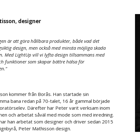
isson, designer
en är att göra hållbara produkter, både vad
det
gsiktig design, men också med minsta möjliga skada
n. Med LightUp vill vi lyfta design tillsammans med
och funktioner som skapar bättre hälsa för
en.
“
son kommer från Borås. Han startade sin
mma bana redan på 70-talet, 16 år gammal började
ratörselev. Därefter har Peter varit verksam inom
en och arbetat såväl med mode som med inredning.
har han arbetat som designer och driver sedan 2015
ignbyrå, Peter Mathisson design.