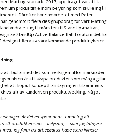
med Matting startade 2017, uppdraget var att ta
remium produktlinje inom belysning som skulle ingå i
timentet. Därefter har samarbetet med Peter
n har genomfört flera designuppdrag för vårt Matting
land andra ett nytt mönster till StandUp-mattan,
design av StandUp Active Balance Ball. Förutom det har
å designat flera av våra kommande produktnyheter
edning
av att bidra med det som verkligen tillför marknaden
gspunkten är att skapa produkter som många gillar
ighet att köpa. I konceptframtagningen tillsammans
drivs allt av kunddriven produktutveckling. Något
lar.
personligen är det en spännande utmaning att
om ett produktområde – belysning – som jag tidigare
t med. Jag fann att arbetssättet hade stora likheter