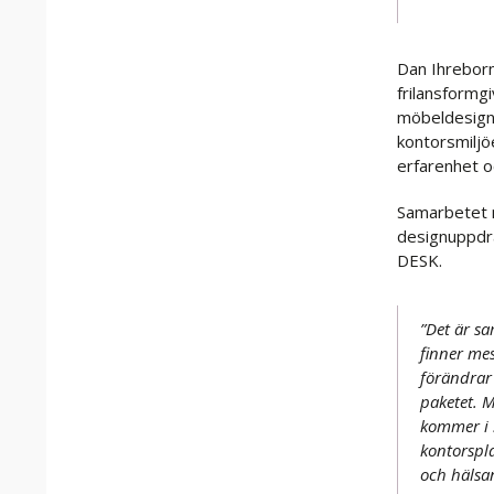
Dan Ihreborn
frilansform
möbeldesign 
kontorsmiljö
erfarenhet o
Samarbetet 
designuppdra
DESK.
”Det är s
finner mes
förändrar 
paketet. 
kommer i S
kontorspla
och hälsa