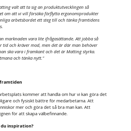
ting valt att ta sig an produktutvecklingen så
t om att vi vill försöka förflytta ergonomiprodukter
nliga arbetsbordet ett steg till och tänka framtidens
s.
an marknaden vara lite ifrågasättande. Att jobba så
mer tid och kräver mod, men det är där man behöver
an ska vara i framkant och det är Matting styrka.
utmana och tänka nytt.”
 framtiden
rbetsplats kommer att handla om hur vi kan göra det
oligare och fysiskt bättre för medarbetarna. Att
nniskor mer och göra det så bra man kan. Att
gnen för att skapa välbefinnande.
du inspiration?