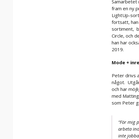
Samarbetet 
fram en ny p
LightUp-sor
fortsatt, ha
sortiment, b
Circle, och 
han har ocks
2019.
Mode + inr
Peter drivs 
något. Utgån
och har möjl
med Matting 
som Peter gil
“För mig 
arbeta in
inte jobba