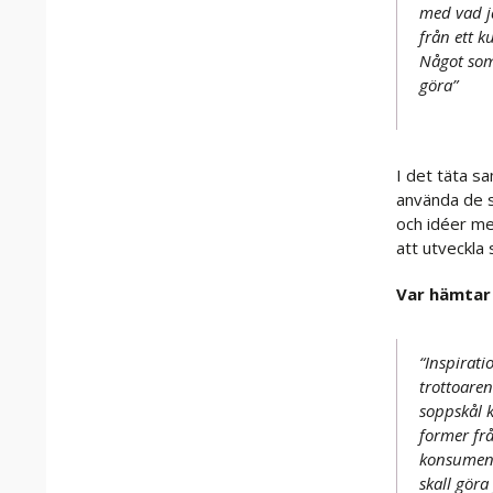
med vad ja
från ett 
Något som
göra”
I det täta s
använda de 
och idéer me
att utveckla
Var hämtar 
“Inspirati
trottoaren
soppskål k
former frå
konsument
skall gör