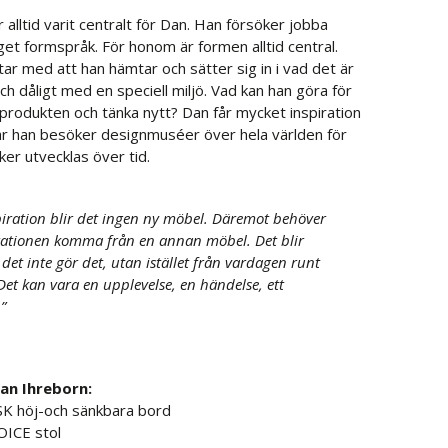
 alltid varit centralt för Dan. Han försöker jobba
eget formspråk. För honom är formen alltid central.
tar med att han hämtar och sätter sig in i vad det är
ch dåligt med en speciell miljö. Vad kan han göra för
 produkten och tänka nytt? Dan får mycket inspiration
är han besöker designmuséer över hela världen för
ker utvecklas över tid.
piration blir det ingen ny möbel. Däremot behöver
irationen komma från en annan möbel. Det blir
det inte gör det, utan istället från vardagen runt
et kan vara en upplevelse, en händelse, ett
”
an Ihreborn:
K höj-och sänkbara bord
ICE stol