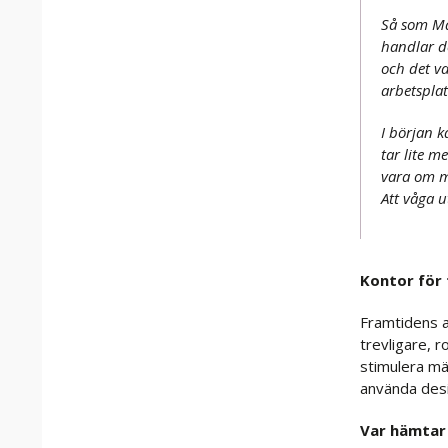
Så som Mat
handlar de
och det va
arbetsplat
I början k
tar lite 
vara om m
Att våga 
Kontor för
Framtidens a
trevligare, r
stimulera mä
använda desi
Var hämtar 