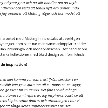
g tidigare gjort och att allt handlar om att utgå
kundbehov och testa att tänka nytt och annorlunda.
 jag upplever att Matting vågar och har modet att
amarbetet med Matting finns uttalat att verkligen
synergier som sker när man sammankopplar trender
llan inrednings- och modebranschen. Det handlar om
 starka kollektioner med ökad design och formkänsla.
du inspiration?
onen kan komma var som helst ifrån; sprickor i en
s asfalt kan ge inspiration till ett mönster, en snygg
an ge idéer till en lampa. Det finns också många
n naturen som inspirerar. Jag inspireras också av att
ens köpbeteende ändras och utmaningen i hur vi
a för att fånga deras uppmärksamhet i bruset”