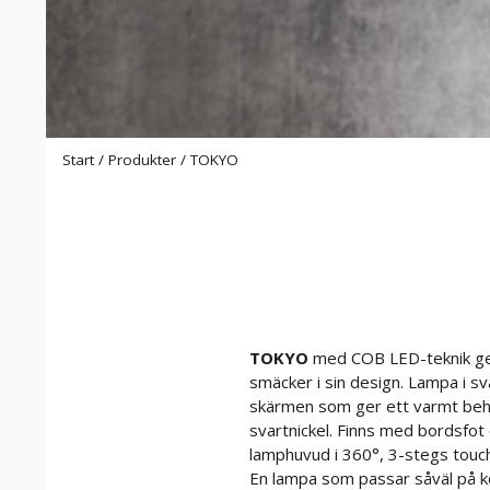
Start
/
Produkter
/
TOKYO
TOKYO
med COB LED-teknik ger 
smäcker i sin design. Lampa i sv
skärmen som ger ett varmt behag
svartnickel. Finns med bordsfot 
lamphuvud i 360°, 3-stegs tou
En lampa som passar såväl på kon