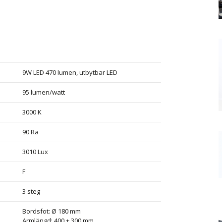
9W LED 470 lumen, utbytbar LED
95 lumen/watt
3000 K
90 Ra
3010 Lux
F
3 steg
Bordsfot: Ø 180 mm
Armlängd: 400 + 300 mm