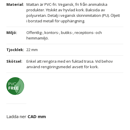
Material
:
Mattan är PVC-fri. Vegansk, fri från animaliska
produkter. Ytskikt av hyvlad kork. Baksida av
polyuretan. Detalj i vegansk skinnimitation (PU). Öljett
i borstad metall för upphängning.
Miljö
:
Offentlig-, kontors-, butiks-, receptions- och
hemmamiljö.
Tjocklek
:
22 mm
Skötsel
:
Enkel att rengöra med en fuktad trasa. Vid behov
använd rengöringsmedel avsett för kork.
Ladda ner
CAD mm