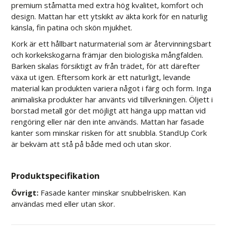
premium ståmatta med extra hög kvalitet, komfort och
design. Mattan har ett ytskikt av äkta kork för en naturlig
känsla, fin patina och skön mjukhet.
Kork är ett hållbart naturmaterial som är återvinningsbart
och korkekskogarna främjar den biologiska mångfalden.
Barken skalas försiktigt av från trädet, för att därefter
växa ut igen. Eftersom kork är ett naturligt, levande
material kan produkten variera något i färg och form. Inga
animaliska produkter har använts vid tillverkningen. Öljett i
borstad metall gör det möjligt att hänga upp mattan vid
rengöring eller när den inte används. Mattan har fasade
kanter som minskar risken för att snubbla. StandUp Cork
är bekväm att stå på både med och utan skor.
Produktspecifikation
Övrigt:
Fasade kanter minskar snubbelrisken. Kan
användas med eller utan skor.