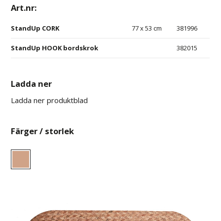
Art.nr:
StandUp CORK
77 x 53 cm
381996
StandUp HOOK bordskrok
382015
Ladda ner
Ladda ner produktblad
Färger / storlek