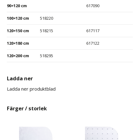
90×120 cm
617090
100×120 cm
518220
120×150 cm
518215
617117
120×180 cm
617122
120×200 cm
518295
Ladda ner
Ladda ner produktblad
Färger / storlek