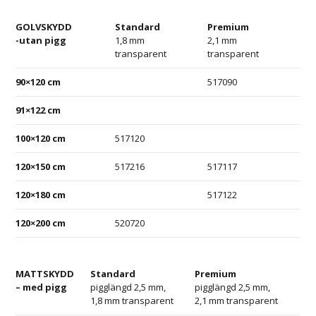
GOLVSKYDD
Standard
Premium
-utan pigg
1,8 mm
2,1 mm
transparent
transparent
90×120 cm
517090
91×122 cm
100×120 cm
517120
120×150 cm
517216
517117
120×180 cm
517122
120×200 cm
520720
MATTSKYDD
Standard
Premium
– med pigg
pigglängd 2,5 mm,
pigglängd 2,5 mm,
1,8 mm transparent
2,1 mm transparent