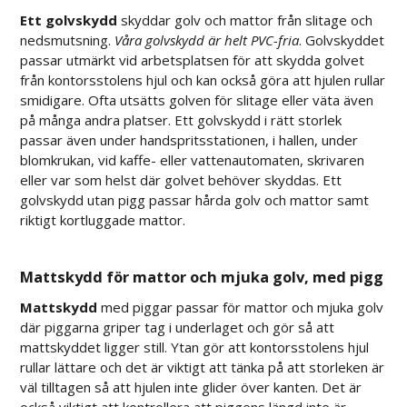
Ett golvskydd
skyddar golv och mattor från slitage och
nedsmutsning.
Våra golvskydd är helt PVC-fria
. Golvskyddet
passar utmärkt vid arbetsplatsen för att skydda golvet
från kontorsstolens hjul och kan också göra att hjulen rullar
smidigare. Ofta utsätts golven för slitage eller väta även
på många andra platser. Ett golvskydd i rätt storlek
passar även under handspritsstationen, i hallen, under
blomkrukan, vid kaffe- eller vattenautomaten, skrivaren
eller var som helst där golvet behöver skyddas. Ett
golvskydd utan pigg passar hårda golv och mattor samt
riktigt kortluggade mattor.
Mattskydd för mattor och mjuka golv, med pigg
Mattskydd
med piggar passar för mattor och mjuka golv
där piggarna griper tag i underlaget och gör så att
mattskyddet ligger still. Ytan gör att kontorsstolens hjul
rullar lättare och det är viktigt att tänka på att storleken är
väl tilltagen så att hjulen inte glider över kanten. Det är