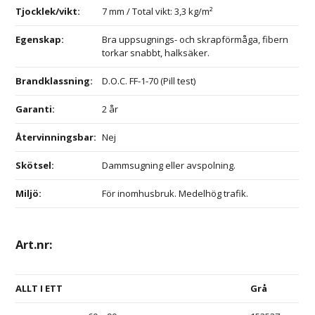
Tjocklek/vikt:
7 mm / Total vikt: 3,3 kg/m²
Egenskap:
Bra uppsugnings- och skrapförmåga, fibern
torkar snabbt, halksäker.
Brandklassning:
D.O.C. FF-1-70 (Pill test)
Garanti:
2 år
Återvinningsbar:
Nej
Skötsel:
Dammsugning eller avspolning.
Miljö:
För inomhusbruk. Medelhög trafik.
Art.nr:
ALLT I ETT
Grå