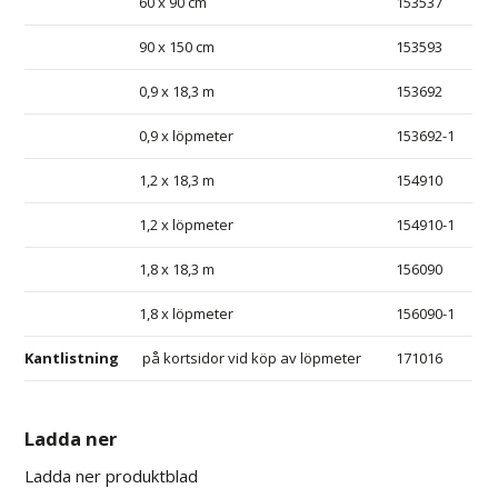
60 x 90 cm
153537
90 x 150 cm
153593
0,9 x 18,3 m
153692
0,9 x löpmeter
153692-1
1,2 x 18,3 m
154910
1,2 x löpmeter
154910-1
1,8 x 18,3 m
156090
1,8 x löpmeter
156090-1
Kantlistning
på kortsidor vid köp av löpmeter
171016
Ladda ner
Ladda ner produktblad