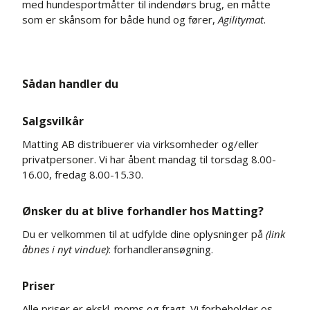
med hundesportmåtter til indendørs brug, en måtte
som er skånsom for både hund og fører,
Agilitymat
.
Sådan handler du
Salgsvilkår
Matting AB distribuerer via virksomheder og/eller
privatpersoner. Vi har åbent mandag til torsdag 8.00-
16.00, fredag 8.00-15.30.
Ønsker du at blive forhandler hos Matting?
Du er velkommen til at udfylde dine oplysninger på
(link
åbnes i nyt vindue)
:
forhandleransøgning.
Priser
Alle priser er ekskl. moms og fragt. Vi forbeholder os