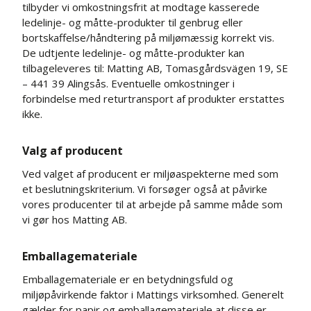
tilbyder vi omkostningsfrit at modtage kasserede
ledelinje- og måtte-produkter til genbrug eller
bortskaffelse/håndtering på miljømæssig korrekt vis.
De udtjente ledelinje- og måtte-produkter kan
tilbageleveres til: Matting AB, Tomasgårdsvägen 19, SE
– 441 39 Alingsås. Eventuelle omkostninger i
forbindelse med returtransport af produkter erstattes
ikke.
Valg af producent
Ved valget af producent er miljøaspekterne med som
et beslutningskriterium. Vi forsøger også at påvirke
vores producenter til at arbejde på samme måde som
vi gør hos Matting AB.
Emballagemateriale
Emballagemateriale er en betydningsfuld og
miljøpåvirkende faktor i Mattings virksomhed. Generelt
gælder for papir og emballagemateriale at disse er