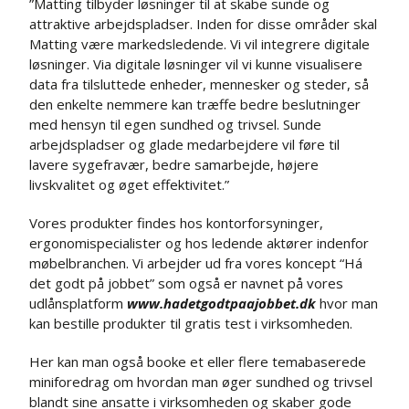
”Matting tilbyder løsninger til at skabe sunde og
attraktive arbejdspladser. Inden for disse områder skal
Matting være markedsledende. Vi vil integrere digitale
løsninger. Via digitale løsninger vil vi kunne visualisere
data fra tilsluttede enheder, mennesker og steder, så
den enkelte nemmere kan træffe bedre beslutninger
med hensyn til egen sundhed og trivsel. Sunde
arbejdspladser og glade medarbejdere vil føre til
lavere sygefravær, bedre samarbejde, højere
livskvalitet og øget effektivitet.”
Vores produkter findes hos kontorforsyninger,
ergonomispecialister og hos ledende aktører indenfor
møbelbranchen. Vi arbejder ud fra vores koncept “Há
det godt på jobbet” som også er navnet på vores
udlånsplatform
www.hadetgodtpaajobbet.dk
hvor man
kan bestille produkter til gratis test i virksomheden.
Her kan man også booke et eller flere temabaserede
miniforedrag om hvordan man øger sundhed og trivsel
blandt sine ansatte i virksomheden og skaber gode