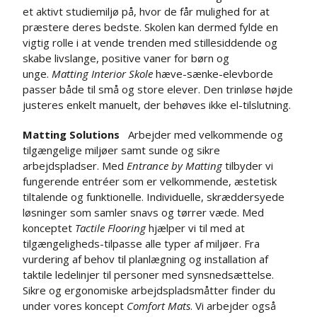
et aktivt studiemiljø på, hvor de får mulighed for at
præstere deres bedste. Skolen kan dermed fylde en
vigtig rolle i at vende trenden med stillesiddende og
skabe livslange, positive vaner for børn og
unge.
Matting Interior Skole
hæve-sænke-elevborde
passer både til små og store elever. Den trinløse højde
justeres enkelt manuelt, der behøves ikke el-tilslutning.
Matting Solutions
Arbejder med velkommende og
tilgængelige miljøer samt sunde og sikre
arbejdspladser. Med
Entrance by Matting
tilbyder vi
fungerende entréer som er velkommende, æstetisk
tiltalende og funktionelle. Individuelle, skræddersyede
løsninger som samler snavs og tørrer væde. Med
konceptet
Tactile Flooring
hjælper vi til med at
tilgængeligheds-tilpasse alle typer af miljøer. Fra
vurdering af behov til planlægning og installation af
taktile ledelinjer til personer med synsnedsættelse.
Sikre og ergonomiske arbejdspladsmåtter finder du
under vores koncept
Comfort Mats
. Vi arbejder også