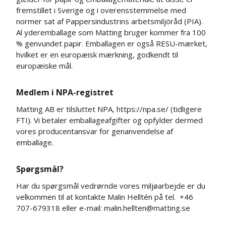
fremstillet i Sverige og i overensstemmelse med
normer sat af Pappersindustrins arbetsmiljöråd (PIA).
Al yderemballage som Matting bruger kommer fra 100
% genvundet papir. Emballagen er også RESU-mærket,
hvilket er en europæisk mærkning, godkendt til
europæiske mål.
Medlem i NPA-registret
Matting AB er tilsluttet NPA,
https://npa.se/
(tidligere
FTI). Vi betaler emballageafgifter og opfylder dermed
vores producentansvar for genanvendelse af
emballage.
Spørgsmål?
Har du spørgsmål vedrørnde vores miljøarbejde er du
velkommen til at kontakte Malin Helltén på tel.
+46
707-679318
eller e-mail:
malin.hellten@matting.se