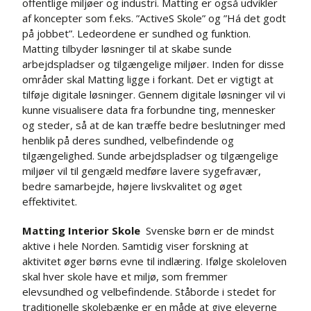
offentlige miljøer og industri. Matting er også udvikler
af koncepter som f.eks. ”ActiveS Skole” og ”Há det godt
på jobbet”. Ledeordene er sundhed og funktion.
Matting tilbyder løsninger til at skabe sunde
arbejdspladser og tilgængelige miljøer. Inden for disse
områder skal Matting ligge i forkant. Det er vigtigt at
tilføje digitale løsninger. Gennem digitale løsninger vil vi
kunne visualisere data fra forbundne ting, mennesker
og steder, så at de kan træffe bedre beslutninger med
henblik på deres sundhed, velbefindende og
tilgængelighed. Sunde arbejdspladser og tilgængelige
miljøer vil til gengæld medføre lavere sygefravær,
bedre samarbejde, højere livskvalitet og øget
effektivitet.
Matting Interior Skole
Svenske børn er de mindst
aktive i hele Norden. Samtidig viser forskning at
aktivitet øger børns evne til indlæring. Ifølge skoleloven
skal hver skole have et miljø, som fremmer
elevsundhed og velbefindende. Ståborde i stedet for
traditionelle skolebænke er en måde at give eleverne